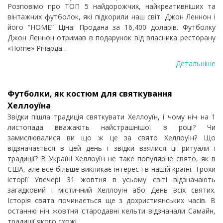
Розповімо про ТОП 5 найдорожчих, найкреативніших та
вінтажних футболок, які підкорили наш світ. Джон Леннон і
його “HOME” Ціна: Продана за 16,400 доларів. Футболку
Джон Леннон отримав в подарунок від власника ресторану
«Home» Річарда…
Детальніше
Футболки, як костюм для святкування
Хеллоуїна
Звідки пішла традиція святкувати Хеллоуїн, і чому ніч на 1
листопада вважають найстрашнішої в році? Чи
замислювалися ви що ж це за свято Хеллоуїн? Що
відзначається в цей день і звідки взялися ці ритуали і
традиції? В Україні Хеллоуїн не таке популярне свято, як в
США, але все більше викликає інтерес і в нашій країні. Трохи
історії Увечері 31 жовтня в усьому світі відзначають
загадковий і містичний Хеллоуїн або День всіх святих.
Історія свята починається ще з дохристиянських часів. В
останню ніч жовтня стародавні кельти відзначали Cамайн,
традиції якого схожі…