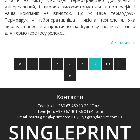
стоять на місці. Сьогодні термотрансфер доступний і
універсальний, і широко використовується в поліграфії. І
наша компанія не виняток. Що ж таке термодрук?
Термодрук – найоперативніша і якісна технологія, яка
виконує нанесення практично на будь-яку тканину. Плівка
для термопереносу (флекс,…
Детальніше
«
1
…
6
7
8
9
10
11
»
Контакти
Телефон:
+380 67 469 13 20
(Юлия)
Телефон:
+380 67 401 86 04
(Марта)
Email:
marta@singleprint.com.ua
yuliya@singleprint.com.ua