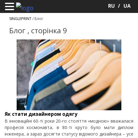
RU
UA
SINGLEPRINT
/
Блог
Блог , сторінка 9
Як стати дизайнером одягу
В інноваційні 60-ті роки 20-го століття «модною» вважалася
професія космонавта, в 80-ті круто було мати диплом
інженера, а зараз досягти статусу відомого дизайнера – усе