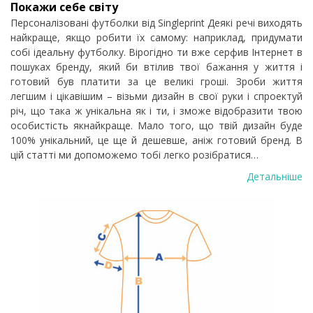
Покажи себе світу
Персоналізовані футболки від Singleprint Деякі речі виходять
найкраще, якщо робити їх самому: наприклад, придумати
собі ідеальну футболку. Вірогідно ти вже серфив Інтернет в
пошуках бренду, який би втілив твої бажання у життя і
готовий був платити за це великі гроші. Зроби життя
легшим і цікавішим – візьми дизайн в свої руки і спроектуй
річ, що така ж унікальна як і ти, і зможе відобразити твою
особистість якнайкраще. Мало того, що твій дизайн буде
100% унікальний, це ще й дешевше, аніж готовий бренд. В
цій статті ми допоможемо тобі легко розібратися…
Детальніше