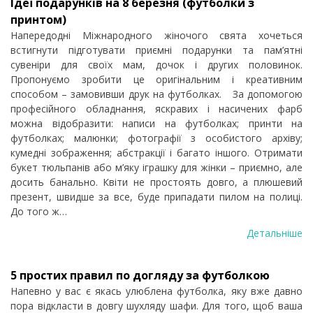
Ідеї подарунків на 8 березня (футболки з
принтом)
Напередодні Міжнародного жіночого свята хочеться
встигнути підготувати приємні подарунки та пам’ятні
сувеніри для своїх мам, дочок і других половинок.
Пропонуємо зробити це оригінальним і креативним
способом – замовивши друк на футболках. За допомогою
професійного обладнання, яскравих і насичених фарб
можна відобразити: написи на футболках; принти на
футболках; малюнки; фотографії з особистого архіву;
кумедні зображення; абстракції і багато іншого. Отримати
букет тюльпанів або м’яку іграшку для жінки – приємно, але
досить банально. Квіти не простоять довго, а плюшевий
презент, швидше за все, буде припадати пилом на полиці.
До того ж…
Детальніше
5 простих правил по догляду за футболкою
Напевно у вас є якась улюблена футболка, яку вже давно
пора відкласти в довгу шухляду шафи. Для того, щоб ваша