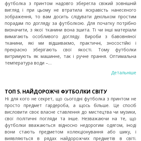
футболка з принтом надовго зберегла свіжий зовнішній
вигляд і при цьому не втратила яскравість нанесеного
зображення, то вам досить слідувати декільком простим
порадам по догляду за футболкою. Для початку потрібно
визначити, з якої тканини вона зшита. Ті чи інші матеріали
вимагають особливого догляду. Вироби з бавовняної
тканини, які ми відшиваємо, практичні, зносостійкі і
прекрасно зберігають свої якості. Тому футболки
витримують як машинне, так і ручне прання. Оптимальна
температура води –…
Детальніше
ТОП 5. НАЙДОРОЖЧІ ФУТБОЛКИ СВІТУ
Ні для кого не секрет, що сьогодні футболка з принтом не
просто предмет гардероба, а щось більше. Це спосіб
висловити своє власне ставлення до мистецтва чи музики,
свої політичні погляди та інше. Незважаючи на те, що
футболки вважаються відносно недорогим одягом, іноді
вони стають предметом колекціонування або шику, і
виявляються в рядах найдорожчих предметів в світі.