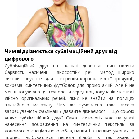
Чим відрізняється сублімаційний друк від
цифрового
Сублімаційний друк на тканині дозволяє виготовляти
барвисті, насичені і зносостійкі речі. Метод широко
використовується для створення корпоративної продукції,
зокрема, синтетичних футболок для промо акцій. Але й не
менш популярна ця технологія серед поціновувачів якісних і
дійсно оригінальних речей, яких не знайти на полицях
звичайного магазину. Чим же зумовлена ​​така висока
затребуваність сублімації? Давайте дізнаємося. Що собою
являє сублімаційний друк? Сама технологія має на увазі
нанесення зображення на синтетичний текстиль за
допомогою спеціального обладнання і в певних умовах. У
процесі відбувається перехід фарби з так званого