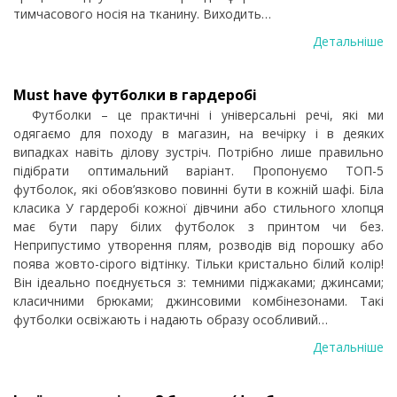
тимчасового носія на тканину. Виходить…
Детальніше
Must have футболки в гардеробі
Футболки – це практичні і універсальні речі, які ми
одягаємо для походу в магазин, на вечірку і в деяких
випадках навіть ділову зустріч. Потрібно лише правильно
підібрати оптимальний варіант. Пропонуємо ТОП-5
футболок, які обов’язково повинні бути в кожній шафі. Біла
класика У гардеробі кожної дівчини або стильного хлопця
має бути пару білих футболок з принтом чи без.
Неприпустимо утворення плям, розводів від порошку або
поява жовто-сірого відтінку. Тільки кристально білий колір!
Він ідеально поєднується з: темними піджаками; джинсами;
класичними брюками; джинсовими комбінезонами. Такі
футболки освіжають і надають образу особливий…
Детальніше