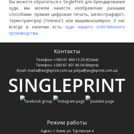
Вы можете обратиться к SinglePrint для брендирования
худи,
мы можем нанести изображение разными
способами: прямая цифровая печать, шелкотрафарет,
термотрансфер (“пленка”) или вышивка/шеврон.
У нас
всегда в наличии есть
худи нашего собственного
производства
.
Контакты
Телефон:
+380 67 469 13 20
(Юлия)
Телефон:
+380 67 401 86 04
(Марта)
Email:
marta@singleprint.com.ua
yuliya@singleprint.com.ua
Режим работы
Адрес:
г. Киев, ул. Туровская 4