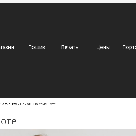
газин
Пошив
Печать
Цены
Порт
 и тканях
/
Печать на свитшоте
шоте