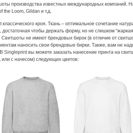
итшоты производства известных международных компаний. Н
f the Loom, Gildan и т.д.
 классического кроя. Ткань – оптимальное сочетание натур
ь, достаточная чтобы держать форму, но не слишком “жарка
 Свитшоты не имеют брендовых бирок (в отличие от свитшото
клиентам наносить свои брендовые бирки. Также, вам не на
с. В Singleprint вы можете заказать нанесение принта на св
”, или с начесом) следующих цветов: