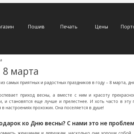
газин
Пошив
Печать
Цены
Порт
та
 8 марта
з самых приятных и радостных праздников в году – 8 марта, дн
оспевает приход весны, а вместе с ним и красоту прекрасн
и, и становятся еще лучше и прелестнее. И хоть часто в эту 
я в настроениях прохожих. Она поселяется в душе!
одарок ко Дню весны? С нами это не проблем
помнить женщинам и девушкам, насколько они хороши собой, 