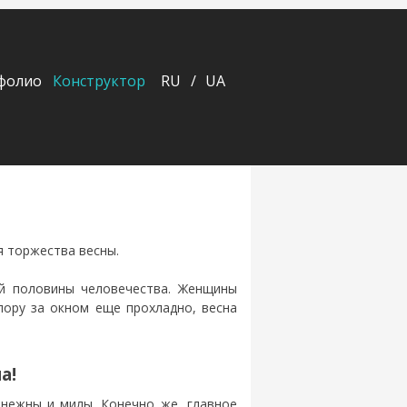
фолио
Конструктор
RU
UA
я торжества весны.
ой половины человечества. Женщины
пору за окном еще прохладно, весна
а!
нежны и милы. Конечно же, главное