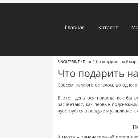
Главная
Каталог
Ма
SINGLEPRINT
/
Блог
/
Что подарить на 8 мар
Что подарить на
Совсем немного осталось до одного и
В этот день вся природа как бы в
расцветают, как первые подснежник
чувствуется в воздухе и улавливаетс
П
8 марта – замечательный повод на