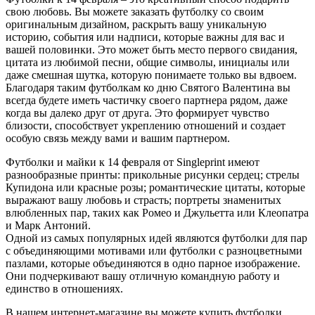
свою любовь. Вы можете заказать футболку со своим
оригинальным дизайном, раскрыть вашу уникальную
историю, события или надписи, которые важны для вас и
вашей половинки. Это может быть место первого свидания,
цитата из любимой песни, общие символы, инициалы или
даже смешная шутка, которую понимаете только вы вдвоем.
Благодаря таким футболкам ко дню Святого Валентина вы
всегда будете иметь частичку своего партнера рядом, даже
когда вы далеко друг от друга. Это формирует чувство
близости, способствует укреплению отношений и создает
особую связь между вами и вашим партнером.
Футболки и майки к 14 февраля от Singleprint имеют
разнообразные принты: прикольные рисунки сердец; стрелы
Купидона или красные розы; романтические цитаты, которые
выражают вашу любовь и страсть; портреты знаменитых
влюбленных пар, таких как Ромео и Джульетта или Клеопатра
и Марк Антоний.
Одной из самых популярных идей являются футболки для пар
с объединяющими мотивами или футболки с разноцветными
пазлами, которые объединяются в одно парное изображение.
Они подчеркивают вашу отличную командную работу и
единство в отношениях.
В нашем интернет-магазине вы можете купить футболки,