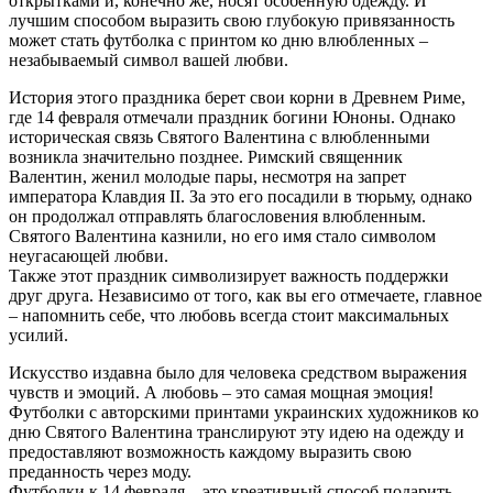
открытками и, конечно же, носят особенную одежду. И
лучшим способом выразить свою глубокую привязанность
может стать футболка с принтом ко дню влюбленных –
незабываемый символ вашей любви.
История этого праздника берет свои корни в Древнем Риме,
где 14 февраля отмечали праздник богини Юноны. Однако
историческая связь Святого Валентина с влюбленными
возникла значительно позднее. Римский священник
Валентин, женил молодые пары, несмотря на запрет
императора Клавдия II. За это его посадили в тюрьму, однако
он продолжал отправлять благословения влюбленным.
Святого Валентина казнили, но его имя стало символом
неугасающей любви.
Также этот праздник символизирует важность поддержки
друг друга. Независимо от того, как вы его отмечаете, главное
– напомнить себе, что любовь всегда стоит максимальных
усилий.
Искусство издавна было для человека средством выражения
чувств и эмоций. А любовь – это самая мощная эмоция!
Футболки с авторскими принтами украинских художников ко
дню Святого Валентина транслируют эту идею на одежду и
предоставляют возможность каждому выразить свою
преданность через моду.
Футболки к 14 февраля – это креативный способ подарить