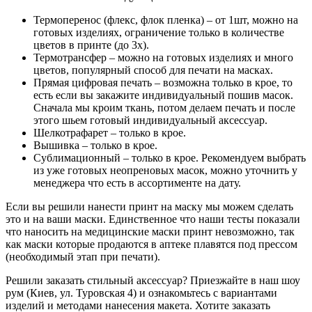
Термоперенос (флекс, флок пленка) – от 1шт, можно на
готовых изделиях, ограничение только в количестве
цветов в принте (до 3х).
Термотрансфер – можно на готовых изделиях и много
цветов, популярный способ для печати на масках.
Прямая цифровая печать – возможна только в крое, то
есть если вы закажите индивидуальный пошив масок.
Сначала мы кроим ткань, потом делаем печать и после
этого шьем готовый индивидуальный аксессуар.
Шелкотрафарет – только в крое.
Вышивка – только в крое.
Сублимационный – только в крое. Рекомендуем выбрать
из уже готовых неопреновых масок, можно уточнить у
менеджера что есть в ассортименте на дату.
Если вы решили нанести принт на маску мы можем сделать
это и на ваши маски. Единственное что наши тесты показали
что наносить на медицинские маски принт невозможно, так
как маски которые продаются в аптеке плавятся под прессом
(необходимый этап при печати).
Решили заказать стильный аксессуар? Приезжайте в наш шоу
рум (Киев, ул. Туровская 4) и ознакомьтесь с вариантами
изделий и методами нанесения макета. Хотите заказать