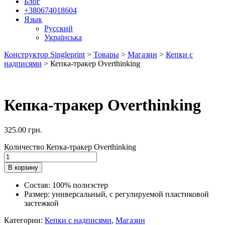
Блог
+380674018604
Язык
Русский
Українська
Конструктор Singleprint
>
Товары
>
Магазин
>
Кепки с
надписями
>
Кепка-тракер Overthinking
Кепка-тракер Overthinking
325.00
грн.
Количество Кепка-тракер Overthinking
В корзину
Состав: 100% полиэстер
Размер: универсальный, с регулируемой пластиковой
застежкой
Категории:
Кепки с надписями
,
Магазин