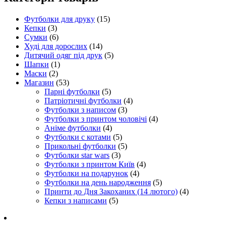
Футболки для друку
(15)
Кепки
(3)
Сумки
(6)
Худі для дорослих
(14)
Дитячий одяг під друк
(5)
Шапки
(1)
Маски
(2)
Магазин
(53)
Парні футболки
(5)
Патріотичні футболки
(4)
Футболки з написом
(3)
Футболки з принтом чоловічі
(4)
Аніме футболки
(4)
Футболки с котами
(5)
Прикольні футболки
(5)
Футболки star wars
(3)
Футболки з принтом Київ
(4)
Футболки на подарунок
(4)
Футболки на день народження
(5)
Принти до Дня Закоханих (14 лютого)
(4)
Кепки з написами
(5)