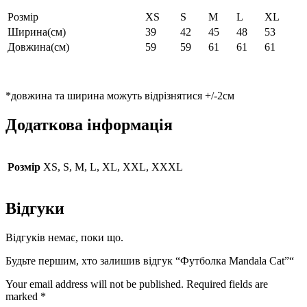
Розмір
XS
S
M
L
XL
Ширина(см)
39
42
45
48
53
Довжина(см)
59
59
61
61
61
*довжина та ширина можуть відрізнятися +/-2см
Додаткова інформація
Розмір
XS, S, M, L, XL, XXL, XXXL
Відгуки
Відгуків немає, поки що.
Будьте першим, хто залишив відгук “Футболка Mandala Cat”“
Your email address will not be published.
Required fields are
marked
*