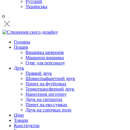
Русский
Українська
0
Головна
Пошив
Вишивка шевронів
Машинна вишивка
Одяг для персоналу
Друк
Прямий друк
Шовкотрафаретний друк
Принт на футболках
Термотрансферний друк
Нанесення логотипу
Друк на світшотах
Принт на еко-сумках
Друк на сорочках поло
Ціни
Товари
Конструктор