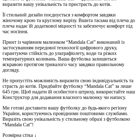
виразити вашу унікальність та пристрасть до котів.
Її стильний дизайн поєднується з комфортом завдяки
жіночому крою та круглому вирізу. Вшита тасьма від плеча до
плеча надає їй додаткової міцності та забезпечує комфорт під
час носіння.
Принт із чарівним малюнком “Mandala Cat” виконаний із
застосуванням передової технології цифрового друку,
гарантуючи стійкість до ультрафіолету, води та різких
температурних коливань. Ваша футболка залишиться
яскравою протягом тривалого часу завдяки правильному
догляду.
Не пропустіть можливість виразити свою індивідуальність та
страсть до котів. Придбайте футболку “Mandala Cat” за лише
645 грн. Щоб надати їй особистого штриху, використайте наш
Конструктор для додавання власного малюнку чи напису.
Ми готові доставити вашу футболку до будь-якого регіону
України, користуючись провідними поштовими службами.
Виразіть свою унікальність у стильному образі з футболкою
“Mandala Cat”!
Розмірна сітка ↓