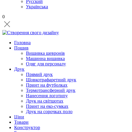
Русский
Українська
0
Головна
Пошив
Вишивка шевронів
Машинна вишивка
Одяг для персоналу
Друк
Прямий друк
Шовкотрафаретний друк
Принт на футболках
Термотрансферний друк
Нанесення логотипу
Друк на світшотах
Принт на еко-сумках
Друк на сорочках поло
Ціни
Товари
Конструктор