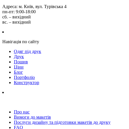
Адреса: м. Київ, вул. Турівська 4
пн-пт: 9:00-18:00
сб. – вихідний
вс. – вихідний
Навігація по сайту
Одяг під друк
Друк
Пошив
Ціни
Блог
Портфоліо
Конструктор
Про нас
Вимоги до макетів
Послуги дизайну та підготовки макетів до друку
FAQ