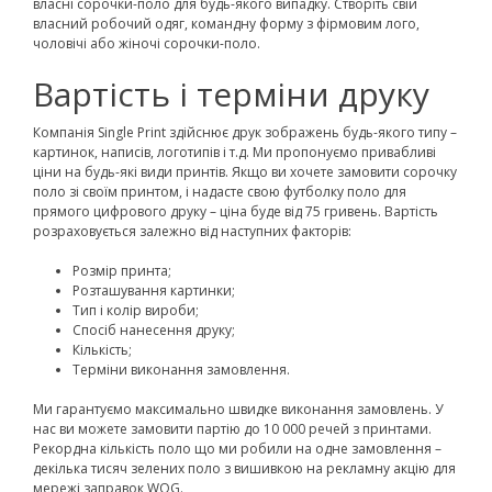
власні сорочки-поло для будь-якого випадку. Створіть свій
власний робочий одяг, командну форму з фірмовим лого,
чоловічі або жіночі сорочки-поло.
Вартість і терміни друку
Компанія Single Print здійснює друк зображень будь-якого типу –
картинок, написів, логотипів і т.д. Ми пропонуємо привабливі
ціни на будь-які види принтів. Якщо ви хочете замовити сорочку
поло зі своїм принтом, і надасте свою футболку поло для
прямого цифрового друку – ціна буде від 75 гривень. Вартість
розраховується залежно від наступних факторів:
Розмір принта;
Розташування картинки;
Тип і колір вироби;
Спосіб нанесення друку;
Кількість;
Терміни виконання замовлення.
Ми гарантуємо максимально швидке виконання замовлень. У
нас ви можете замовити партію до 10 000 речей з принтами.
Рекордна кількість поло що ми робили на одне замовлення –
декілька тисяч зелених поло з вишивкою на рекламну акцію для
мережі заправок WOG.