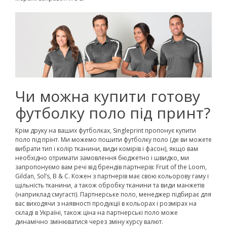
Чи можна купити готову
футболку поло під принт?
Крім друку на ваших футболках, Singleprint пропонує купити
поло під прінт. Ми можемо пошити футболку поло (де ви можете
вибрати тип і колір тканини, види комірів і фасон), якщо вам
необхідно отримати замовлення бюджетно і швидко, ми
запропонуємо вам речі від брендів партнерів: Fruit of the Loom,
Gildan, Sol’s, B & C. Кожен з партнерів має свою кольорову гаму і
щільність тканини, а також обробку тканини та види манжетів
(наприклад смугасті). Партнерське поло, менеджер підбирає для
вас виходячи з наявності продукції в кольорах і розмірах на
складі в Україні, також ціна на партнерські поло може
динамічно змінюватися через зміну курсу валют.