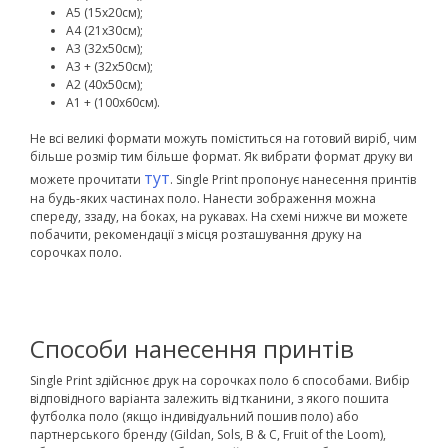
А5 (15х20см);
А4 (21х30см);
А3 (32х50см);
А3 + (32х50см);
А2 (40х50см);
А1 + (100х60см).
Не всі великі формати можуть поміститься на готовий виріб, чим
більше розмір тим більше формат. Як вибрати формат друку ви
тут
можете прочитати
.
Single Print пропонує нанесення принтів
на будь-яких частинах поло. Нанести зображення можна
спереду, ззаду, на боках, на рукавах. На схемі нижче ви можете
побачити, рекомендації з місця розташування друку на
сорочках поло.
Способи нанесення принтів
Single Print здійснює друк на сорочках поло 6 способами. Вибір
відповідного варіанта залежить від тканини, з якого пошита
футболка поло (якщо індивідуальний пошив поло) або
партнерського бренду (Gildan, Sols, B & C, Fruit of the Loom),