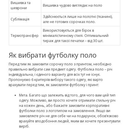
Вишивка та
Вишивка чудово виглядає на поло
шеврони
Здійснюється лише на полотні (тканині),
Сублімація
але не готових сорочках поло.
Використовується для бірок в
Термотрансфер
мінімалістичному стилі. Оптимальний
тираж для такої печатки – від 30 шт.
Як вибрати футболку поло
Перед тим як замовити сорочку поло з принтом, необхідно
правильно вибрати сам предмет одягу. Футболка поло – річ
індивідуальна, і єдиного варіанту для всіх тут не існує.
Пропонуємо 6 критеріїв вибору такого одягу, які варто
врахувати перед тим, як замовляти футболку і принт:
Мета. Багато що залежить від того, для чого вам цей тип
одягу. Можливо, ви просто хочете отримати стильну річ
на кожен день, або бажаєте замовити корпоративні
футболки поло з логотипом на замовлення. Якщо ви
замовляєте річ не для себе чи на подарунок, обов’язково
врахуйте вподобоння людей, яким ви хочете презентувати
виріб.