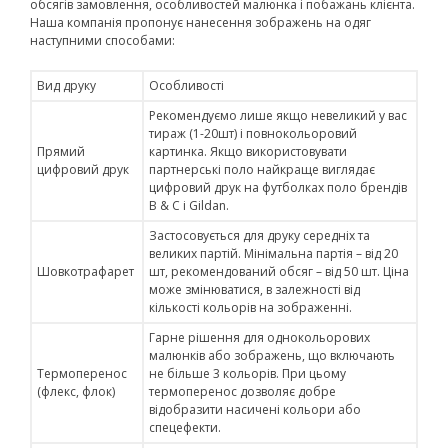
обсягів замовлення, особливостей малюнка і побажань клієнта.
Наша компанія пропонує нанесення зображень на одяг
наступними способами:
Вид друку
Особливості
Рекомендуємо лише якщо невеликий у вас
тираж (1-20шт) і повнокольоровий
Прямий
картинка. Якщо використовувати
цифровий друк
партнерські поло найкраще виглядає
цифровий друк на футболках поло брендів
B & C і Gildan.
Застосовується для друку середніх та
великих партій. Мінімальна партія – від 20
Шовкотрафарет
шт, рекомендований обсяг – від 50 шт. Ціна
може змінюватися, в залежності від
кількості кольорів на зображенні.
Гарне рішення для однокольорових
малюнків або зображень, що включають
Термоперенос
не більше 3 кольорів. При цьому
(флекс, флок)
термоперенос дозволяє добре
відобразити насичені кольори або
спецефекти.