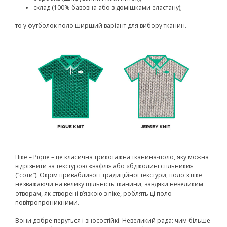
склад (100% бавовна або з домішками еластану);
то у футболок поло ширший варіант для вибору тканин.
Піке
–
Pique – це класична трикотажна тканина-поло, яку можна
відрізнити за текстурою «вафлі» або «бджолині стільники»
(“соти”). Окрім привабливої ​​і традиційної текстури, поло з піке
незважаючи на велику щільність тканини, завдяки невеликим
отворам, як створені в’язкою з піке, роблять ці поло
повітропроникними.
Вони добре перуться і зносостійкі. Невеликий рада: чим більше