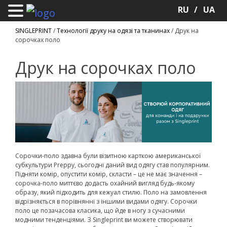
RU
UA
SINGLEPRINT
/
Технології друку на одязі та тканинах
/
Друк на
сорочках поло
Друк на сорочках поло
Сорочки-поло здавна були візитною карткою американської
субкультури Preppy, сьогодні даний вид одягу став популярним.
Підняти комір, опустити комір, скласти – це не має значення –
сорочка-поло миттєво додасть охайний вигляд будь-якому
образу, який підходить для кежуал стилю. Поло на замовлення
відрізняється в порівнянні з іншими видами одягу. Сорочки
поло це позачасова класика, що йде в ногу з сучасними
модними тенденціями. З Singleprint ви можете створювати