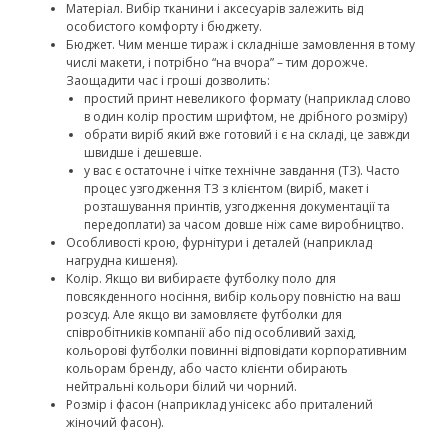
Матеріал. Вибір тканини і аксесуарів залежить від
особистого комфорту і бюджету.
Бюджет. Чим менше тираж і складніше замовлення в тому
числі макети, і потрібно “на вчора” – тим дорожче.
Заощадити час і гроші дозволить:
простий принт невеликого формату (наприклад слово
в один колір простим шрифтом, не дрібного розміру)
обрати виріб який вже готовий і є на складі, це завжди
швидше і дешевше.
у вас є остаточне і чітке технічне завдання (ТЗ). Часто
процес узгодження ТЗ з клієнтом (виріб, макет і
розташування принтів, узгодження документації та
передоплати) за часом довше ніж саме виробництво.
Особливості крою, фурнітури і деталей (наприклад
нагрудна кишеня).
Колір. Якщо ви вибираєте футболку поло для
повсякденного носіння, вибір кольору повністю на ваш
розсуд. Але якщо ви замовляєте футболки для
співробітників компанії або під особливий захід,
кольорові футболки повинні відповідати корпоративним
кольорам бренду, або часто клієнти обирають
нейтральні кольори білий чи чорний.
Розмір і фасон (наприклад унісекс або приталений
жіночий фасон).