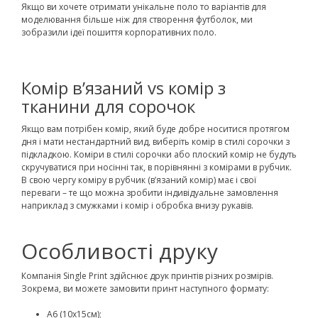
Якщо ви хочете отримати унікальне поло то варіантів для
моделювання більше ніж для створення футболок, ми
зобразили ідеї пошиття корпоративних поло.
Комір в’язаний vs комір з
тканини для сорочок
Якщо вам потрібен комір, який буде добре носитися протягом
дня і мати нестандартний вид, виберіть комір в стилі сорочки з
підкладкою. Коміри в стилі сорочки або плоский комір не будуть
скручуватися при носінні так, в порівнянні з комірами в рубчик.
В свою чергу коміру в рубчик (в’язаний комір) має і свої
переваги – те що можна зробити індивідуальне замовлення
наприклад з смужками і комір і обробка внизу рукавів.
Особливості друку
Компанія Single Print здійснює друк принтів різних розмірів.
Зокрема, ви можете замовити принт наступного формату:
А6 (10х15см);