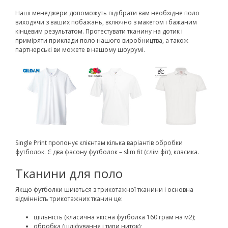
Наші менеджери допоможуть підібрати вам необхідне поло
виходячи з ваших побажань, включно з макетом і бажаним
кінцевим результатом. Протестувати тканину на дотик і
приміряти приклади поло нашого виробництва, а також
партнерські ви можете в нашому шоурумі.
Single Print пропонує клієнтам кілька варіантів обробки
футболок. Є два фасону футболок – slim fit (слім фіт), класика.
Тканини для поло
Якщо футболки шиються з трикотажної тканини і основна
відмінність трикотажних тканин це:
щільність (класична якісна футболка 160 грам на м2);
обробка (шліфування і типи ниток);