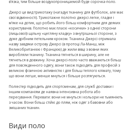
в’язка, тим більше воздухопроницаемой буде сорочка-поло.
Джерсі це вид трикотажу (нагадує тканину для футболок, але має
свої відмінності). Трикотажне полотно джерсі легке, гладке і
м’яке на дотик, що робить його більш комфортним для деяких
користувачів. Полотно має пласкі «косички» з однієї сторони
(лицьової)і щільну «цегляну кладку» з внутрішньої сторони, з
дуже дрібним петельним кроком. Тканина Джерсі отримала
назву завдяки острову Джерсі (в протоці Ла-Манш, між
Великобританією і Францією) де жили вівці з вовни яких
виробляли тканину. Тканина тягнеться в ширину, але не
тягнеться в довжину. Хоча джерсі-поло часто вважаються більш
для повсякденного одягу, вони також підходять для професій з
великою фізичною активністю і для більш теплого клімату, тому
що вони легше, менше мнуться і більше розтягуються.
Поліестер підходить для спортсменам, для служб доставки і
іншим компаніям де наявна інтенсивна робота або
пересування. Переваги: ​​вони не мнуться і кольори не тьмяніють
з часом. Вони більш стійкі до плям, ніж одяг з бавовни або
змішаних тканин.
Види поло