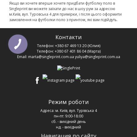
Якщо ви хочете вперше хочете придбати футболку поло в
Singleprint ви можете заїхати до нас в шоу рум за адресою
м.Київ, вул. Туровська 4 для примірки, і після цього оформити
замовлення на футболки поло з принтом, які вам підійдуть.
Контакти
Телефон:
+380 67 469 13 20
(Юлия)
Телефон:
+380 67 401 86 04
(Марта)
Email:
marta@singleprint.com.ua
yuliya@singleprint.com.ua
Режим роботи
Адреса:
м. Київ, вул. Турівська 4
пн-пт: 9:00-18:00
сб. - вихідний день
нд. - вихідний
Навигация по сайту