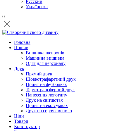
Русский
Українська
0
Головна
Пошив
Вишивка шевронів
Машинна вишивка
Одяг для персоналу
Друк
Прямий друк
Шовкотрафаретний друк
Принт на футболках
Термотрансферний друк
Нанесення логотипу
Друк на світшотах
Принт на еко-сумках
Друк на сорочках поло
Ціни
Товари
Конструктор