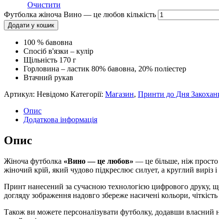
Очистити
Футболка жіноча Вино — це любов кількість
Додати у кошик
100 % бавовна
Cпосіб в'язки – кулір
Щільність 170 г
Горловина – ластик 80% бавовна, 20% поліестер
Втачний рукав
Артикул:
Невідомо
Категорії:
Магазин
,
Принти до Дня Закохани
Опис
Додаткова інформація
Опис
Жіноча футболка
«Вино — це любов»
— це більше, ніж просто 
жіночий крій, який чудово підкреслює силует, а круглий виріз 
Принт нанесений за сучасною технологією цифрового друку, що
догляду зображення надовго збереже насичені кольори, чіткість 
Також ви можете персоналізувати футболку, додавши власний 