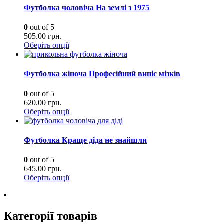
Футболка чоловіча На землі з 1975
0
out of 5
505.00
грн.
Оберіть опції
Футболка жіноча Професійний виніс мізків
0
out of 5
620.00
грн.
Оберіть опції
Футболка Краще діда не знайшли
0
out of 5
645.00
грн.
Оберіть опції
Категорії товарів