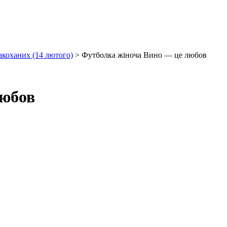
акоханих (14 лютого)
>
Футболка жіноча Вино — це любов
любов