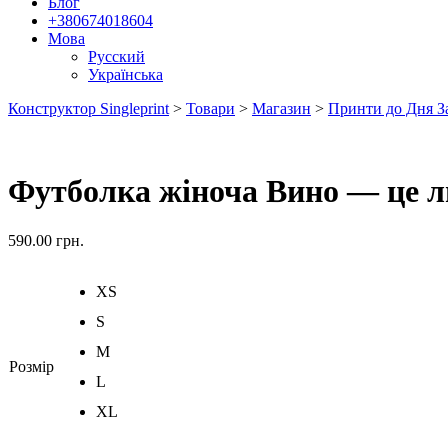
Блог
+380674018604
Мова
Русский
Українська
Конструктор Singleprint
>
Товари
>
Магазин
>
Принти до Дня З
Футболка жіноча Вино — це 
590.00
грн.
XS
S
M
Розмір
L
XL