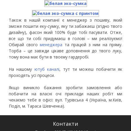
Також в нашій компанії є менеджер з пошиву, який
зможе пошити еку-сумку, яку ти забажаєш (згідно твого
дизайну), фасон який 100% буде тобі пасувати. Отже,
все що ти собі придумаєш в голові – ми реалізуємо!
Обирай свого
менеджера
та працюй з ним на
пряму
.
Торба – це завжди цікаве доповнення до твого луку,
тому вона має бути в твоєму гардеробі.
На нашому
ютуб каналі
, тут ти можеш побачити як
проходять усі
процеси
.
Якщо виникло бажання зробити замовлення або
побачити на власні очі приклади наших робіт ми
чекаємо тебе в офісі: вул. Турівська 4 (Україна, м.Київ,
Поділ, м. Тараса Шевченка).
Контакти