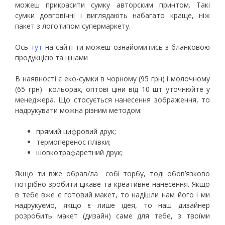
можеш прикрасити сумку авторским принтом. Такі
сумки довговічні і виглядають набагато краще, ніж
пакет з логотипом супермаркету.
Ось
тут
на сайті ти можеш ознайомитись з бланковою
продукцією та
цінами
В наявності є еко-сумки в чорному
(95 грн)
і молочному
(
65 грн)
кольорах, оптові ціни від 10 шт уточнюйте у
менеджера. Що стосується нанесення зображення, то
надрукувати можна різним методом:
прямий цифровий друк;
термоперенос плівки;
шовкотрафаретний друк;
Якщо ти вже обрав/ла собі торбу, тоді обов’язково
потрібно зробити цікаве та креативне нанесення. Якщо
в тебе вже є готовий макет, то надішли нам його і ми
надрукуємо, якщо є лише ідея, то наш дизайнер
розробить макет (дизайн) саме для тебе, з твоїми