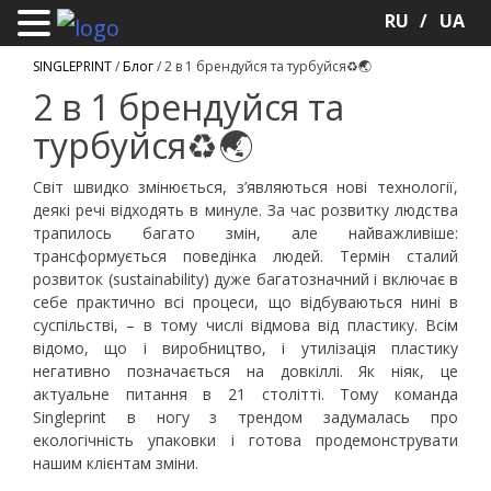
RU
UA
SINGLEPRINT
/
Блог
/
2 в 1 брендуйся та турбуйся♻️🌏
2 в 1 брендуйся та
турбуйся♻️🌏
Світ швидко змінюється, з’являються нові технології,
деякі речі відходять в минуле. За час розвитку людства
трапилось багато змін, але найважливіше:
трансформується поведінка людей. Термін сталий
розвиток (sustainability) дуже багатозначний і включає в
себе практично всі процеси, що відбуваються нині в
суспільстві, – в тому числі відмова від пластику. Всім
відомо, що і виробництво, і утилізація пластику
негативно позначається на довкіллі. Як ніяк, це
актуальне питання в 21 столітті. Тому команда
Singleprint в ногу з трендом задумалась про
екологічність упаковки і готова продемонструвати
нашим клієнтам зміни.