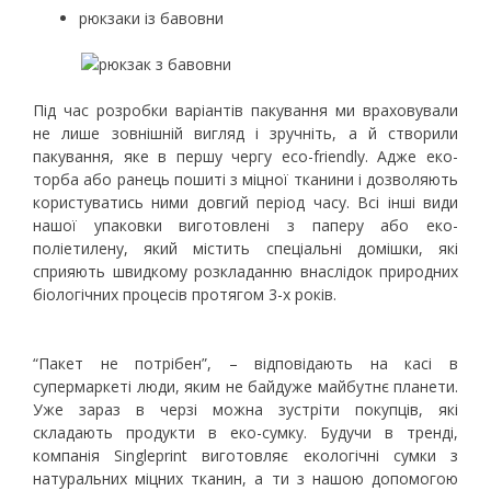
рюкзаки із бавовни
Під час розробки варіантів пакування ми враховували
не лише зовнішній вигляд і зручніть, а й створили
пакування, яке в першу чергу eco-friendly. Адже еко-
торба або ранець пошиті з міцної тканини і дозволяють
користуватись ними довгий період часу. Всі інші види
нашої упаковки виготовлені з паперу або еко-
поліетилену, який містить спеціальні домішки, які
сприяють швидкому розкладанню внаслідок природних
біологічних процесів протягом 3-х років.
“Пакет не потрібен”, – відповідають на касі в
супермаркеті люди, яким не байдуже майбутнє планети.
Уже зараз в черзі можна зустріти покупців, які
складають продукти в еко-сумку. Будучи в тренді,
компанія Singleprint виготовляє екологічні сумки з
натуральних міцних тканин, а ти з нашою допомогою