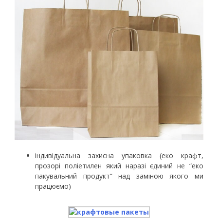
індивідуальна захисна упаковка (еко крафт,
прозорі поліетилен який наразі єдиний не “еко
пакувальний продукт” над заміною якого ми
працюємо)