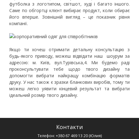
футболка з логотипом, світшот, худі і багато іншого.
Саме по обгортці клієнт вибирає продукт, коли обирає
його вперше. Зовнішній вигляд – це показник рівня
компанії.
Якщо ти хочеш отримати детальну консультацію з
будь-якого приводу, можеш відвідати наш шоурум за
адресою: м. Київ, вул.Турівська,4. Ми будемо раді
проконсультувати тебе щодо твого дизайну та
допомогти вибрати найкращу комбінацію форматів
друку. У нас також є зразки бланкових виробів, тому ти
можеш легко уявити кінцевий результат та вибрати
ідеальний розмір твого дизайну.
Контакти
Телефон:
+380 67 469 13 20
(Юлия)