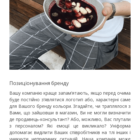
Позиціонування бренду
Вашу компанію краще запам’ятають, якщо перед очима
буде постійно з’являтися логотип або, характерні саме
для Вашого бренду кольори. Згадайте, чи траплялося з
Вами, що зайшовши в магазин, Ви не могли визначити
де продавець-консультант? Або, можливо, Вас плутали
з персоналом? Які емоції це викликало? Уніформа
допомагає виділити Ваших співробітників на тлі інших і
уникнути неприємних ситуацій. Наша компанія може