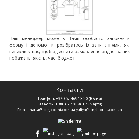
Наш менеджер може з Вами особисто заповнити
форму і допомогти розібратись із запитаннями, які
виникли у вас, щоб здійснити замовлення згідно ваших
побажань: якість, час, бюджет.
Контакти
Телефон:
+380 67 469 13 20
(Юлия)
Телефон:
+380 67 401 86 04
(Марта)
Email:
marta@singleprint.com.ua
yuliya@singleprint.com.ua