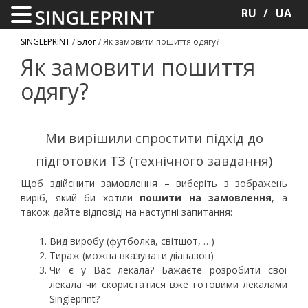
RU
UA
SINGLEPRINT
/
Блог
/
Як замовити пошиття одягу?
Як замовити пошиття
одягу?
Ми вирішили спростити підхід до
підготовки ТЗ (технічного завдання)
Щоб здійснити замовлення – виберіть з зображень
виріб, який би хотіли
пошити на замовлення
, а
також дайте відповіді на наступні запитання:
Вид виробу (футболка, світшот, …)
Тираж (можна вказувати діапазон)
Чи є у Вас лекала? Бажаєте розробити свої
лекала чи скористатися вже готовими лекалами
Singleprint?