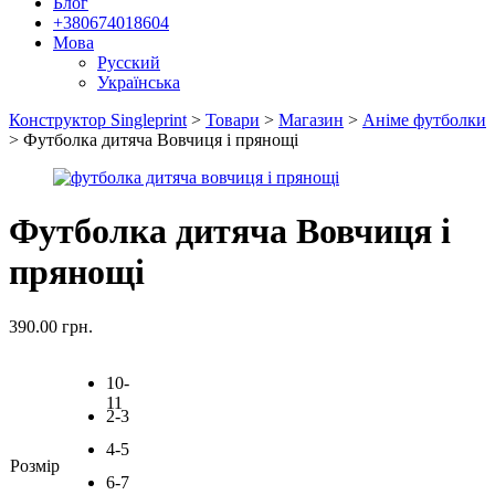
Блог
+380674018604
Мова
Русский
Українська
Конструктор Singleprint
>
Товари
>
Магазин
>
Аніме футболки
>
Футболка дитяча Вовчиця і прянощі
Футболка дитяча Вовчиця і
прянощі
390.00
грн.
10-
11
2-3
4-5
Розмір
6-7