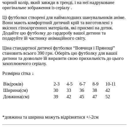
чорний колір, який завжди в тренді, і на неї надруковане
оригінальне зображення із серіалу .
Ці футболки створені для наймолодших шанувальників аніме.
Вони мають комфортний дитячий крій та виготовлені з
якісних гіпоалргенних матеріалів, які приємні на дотик.
Додайте цю футболку до гардеробу вашої дитини та
подаруйте їй частинку анімаційного світу.
Ціна стандартної дитячої футболки “Вовчиця і Прянощі”
становить всього 390 грн. Оберіть цю футболку для вашої
дитини та дозвольте їй виразити свою прихильність до цього
захоплюючого серіалу.
Розмірна сітка ↓
Вік(років)
2-3
4-5
6-7
8-9
10-11
Ширина(см)
30
33
36
38
42
Довжина(см)
39
42
45
47
52
*довжина та ширина можуть відрізнятися +/-2см