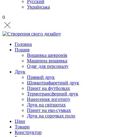
Русский
Українська
0
Головна
Пошив
Вишивка шевронів
Машинна вишивка
Одяг для персоналу
Друк
Прямий друк
Шовкотрафаретний друк
Принт на футболках
Термотрансферний друк
Нанесення логотипу
Друк на світшотах
Принт на еко-сумках
Друк на сорочках поло
Ціни
Товари
Конструктор