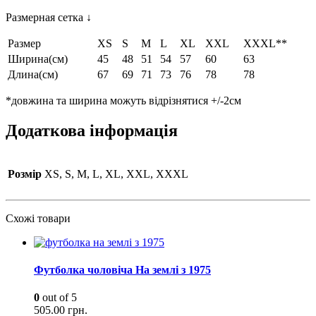
Размерная сетка ↓
Размер
XS
S
M
L
XL
XXL
XXXL**
Ширина(см)
45
48
51
54
57
60
63
Длина(см)
67
69
71
73
76
78
78
*довжина та ширина можуть відрізнятися +/-2см
Додаткова інформація
Розмір
XS, S, M, L, XL, XXL, XXXL
Схожі товари
Футболка чоловіча На землі з 1975
0
out of 5
505.00
грн.