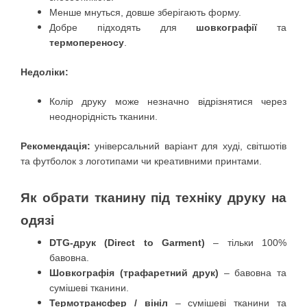
Менше мнуться, довше зберігають форму.
Добре підходять для
шовкографії
та
термопереносу
.
Недоліки:
Колір друку може незначно відрізнятися через
неоднорідність тканини.
Рекомендація:
універсальний варіант для худі, світшотів
та футболок з логотипами чи креативними принтами.
Як обрати тканину під техніку друку на
одязі
DTG-друк (Direct to Garment)
– тільки 100%
бавовна.
Шовкографія (трафаретний друк)
– бавовна та
сумішеві тканини.
Термотрансфер / вініл
– сумішеві тканини та