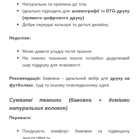
Натуральна та приємна до тіла.
Ідеально підходить для
шовкографії
та
DTG-друку
(прямого цифрового друку)
.
Добре передає кольори та деталі дизайну.
Недоліки:
Може давати усадку після прання.
На темних тканинах інколи потрібен додатковий
шар піддруку для яскравості.
Рекомендація:
бавовна – ідеальний вибір для
друку на
футболках
, худі та іншому повсякденному одязі.
Сумішеві тканини (бавовна + домішки
натуральних волокон)
Переваги:
Поєднують комфорт бавовни та підвищену
зносостійкість.