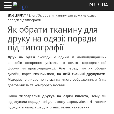
RU
UA
SINGLEPRINT
/
Блог
/
Як обрати тканину для друку на одязі:
поради від типографії
Як обрати тканину для
друку на одязі: поради
від типографії
Друк на одязі
сьогодні є одним із найпопулярніших
способів створення унікального стилю, корпоративної
форми чи промо-продукції. Але перед тим як обрати
дизайн, варто визначитися,
на якій тканині друкувати
.
Матеріал впливає не тільки на якість зображення, а й на
довговічність та комфорт у носінні.
Наша
типографія друкує на одязі клієнта
, тому ми
підготували поради, які допоможуть зрозуміти, які тканини
підходять найкраще для різних технік нанесення.