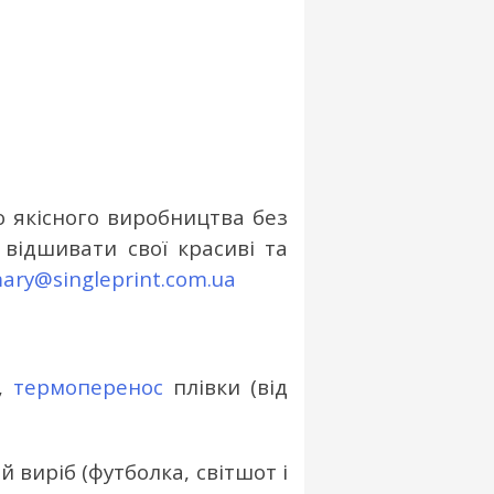
о якісного виробництва без
відшивати свої красиві та
ary@singleprint.com.ua
,
термоперенос
плівки (від
 виріб (футболка, світшот і