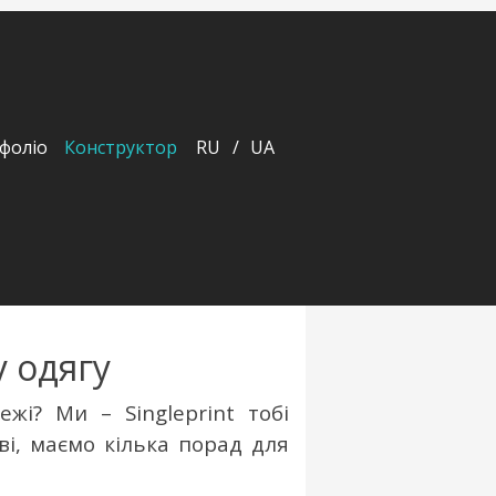
фоліо
Конструктор
RU
UA
 одягу
режі?
Ми – Singleprint тобі
і,
маємо кілька порад для