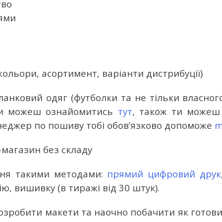
тво
ями
 кольори, асортимент, варіанти дистрибуції)
анковий одяг (футболки та не тільки власног
 ти можеш ознайомитись
тут
, також ти можеш 
менеджер по пошиву тобі обов’язково допоможе
m
ння такими методами:
прямий цифровий друк
ю, вишивку (в тиражі від 30 штук).
зробити макети та наочно побачити як готовий