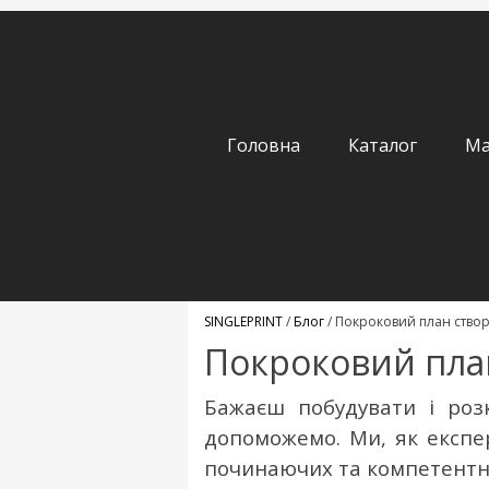
Головна
Каталог
Ма
SINGLEPRINT
/
Блог
/
Покроковий план створ
Покроковий план
Бажаєш побудувати і роз
допоможемо. Ми, як експ
починаючих та компетентн