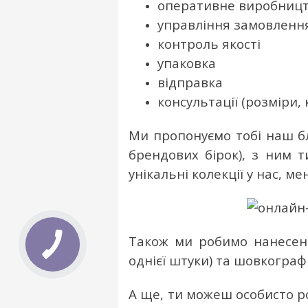
оперативне виробниц
управління замовленн
контроль якості
упаковка
відправка
консультації (розміри,
Ми пропонуємо тобі наш бл
брендових бірок), з ним
унікальні колекції у нас, 
Також ми робимо нанесе
однієї штуки) та шовкографі
А ще, ти можеш особисто ро