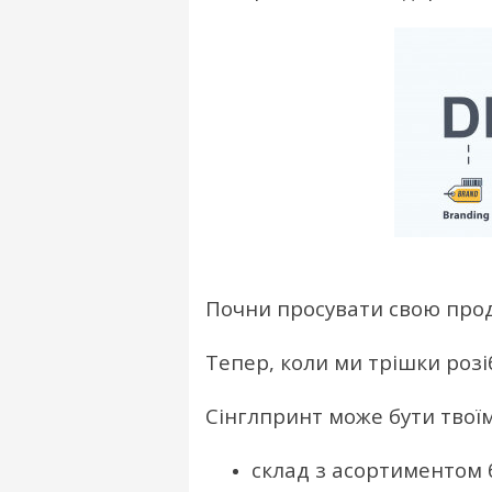
Почни просувати свою прод
Тепер, коли ми трішки роз
Сінглпринт може бути твої
склад з асортиментом 