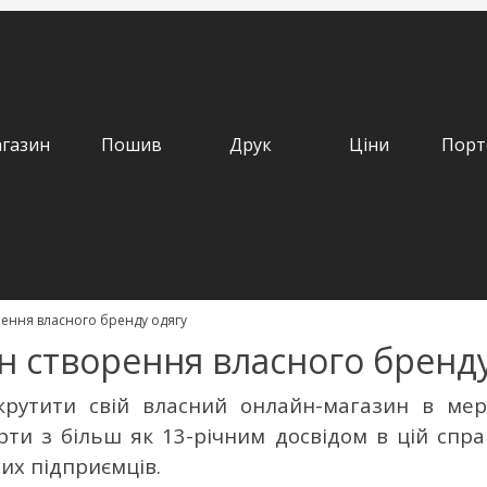
газин
Пошив
Друк
Ціни
Порт
ення власного бренду одягу
 створення власного бренду
крутити свій власний онлайн-магазин в ме
ерти
з більш як 13-річним досвідом в цій справ
их підприємців.