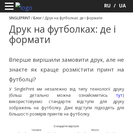
RU
UA
SINGLEPRINT
/
Блог
/
Друк на футболках: де і формати
Друк на футболках: де і
формати
Вперше вирішили замовити друк, але не
знаєте як краще розмістити принт на
футболці?
У SinglePrint ми незалежно від типу технології друку
(більш детально можна ознайомитись
тут
)
використовуємо стандартні відступи для друку
зображень на футболку. Дані відступи підходять для
більшості розмірів принтів на футболку.