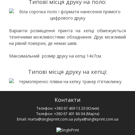
Типові місця друку на поло:
Варіанти розміщення принта на кепці обмежуються
технічними можливостями обладнання. Друк можливий
на рівній поверхні, де немає швів.
Максимальний розмір друку на кепці 14х7см.
Типові місця друку на кепці:
Контакти
Телефон:
+380 67 469 13 20
(Юлия)
Телефон:
+380 67 401 86 04
(Марта)
Email:
marta@singleprint.com.ua
yuliya@singleprint.com.ua